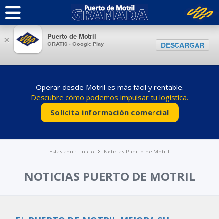
Puerto de Motril
×
GRATIS - Google Play
DESCARGAR
Operar desde Motril es más fácil y rentable.
Descubre cómo podemos impulsar tu logística.
Solicita información comercial
Estas aquí:
Inicio
Noticias Puerto de Motril
NOTICIAS PUERTO DE MOTRIL