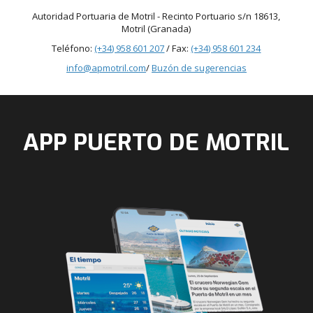
Autoridad Portuaria de Motril - Recinto Portuario s/n 18613,
Motril (Granada)
Teléfono:
(+34) 958 601 207
/ Fax:
(+34) 958 601 234
info@apmotril.com
/
Buzón de sugerencias
APP PUERTO DE MOTRIL