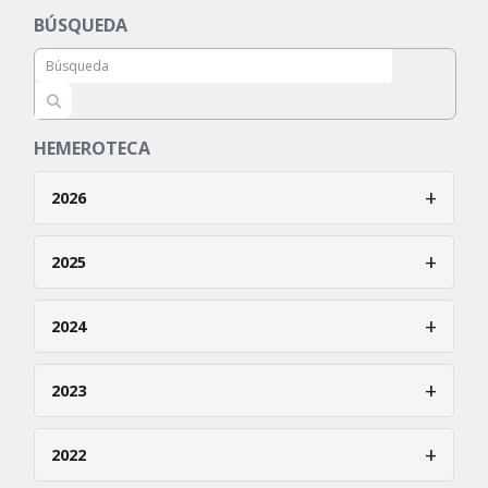
BÚSQUEDA
HEMEROTECA
+
2026
Enero
+
2025
Febrero
Enero
+
2024
Marzo
Febrero
Abril
Enero
+
2023
Marzo
Mayo
Febrero
Abril
Enero
+
Junio
2022
Marzo
Mayo
Febrero