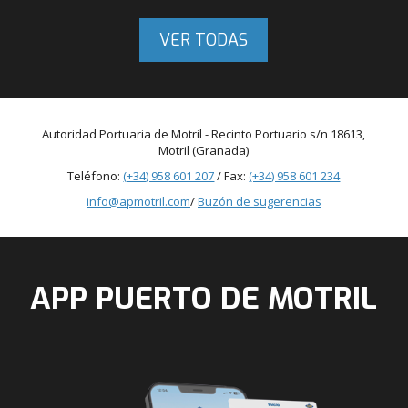
VER TODAS
Autoridad Portuaria de Motril - Recinto Portuario s/n 18613,
Motril (Granada)
Teléfono:
(+34) 958 601 207
/ Fax:
(+34) 958 601 234
info@apmotril.com
/
Buzón de sugerencias
APP PUERTO DE MOTRIL