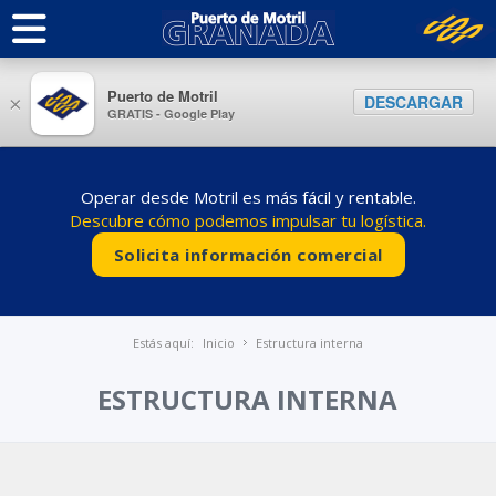
Puerto de Motril
DESCARGAR
×
GRATIS - Google Play
Operar desde Motril es más fácil y rentable.
Descubre cómo podemos impulsar tu logística.
Solicita información comercial
Estás aquí:
Inicio
Estructura interna
ESTRUCTURA INTERNA