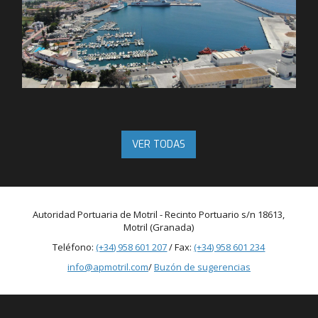
VER TODAS
Autoridad Portuaria de Motril - Recinto Portuario s/n 18613,
Motril (Granada)
Teléfono:
(+34) 958 601 207
/ Fax:
(+34) 958 601 234
info@apmotril.com
/
Buzón de sugerencias