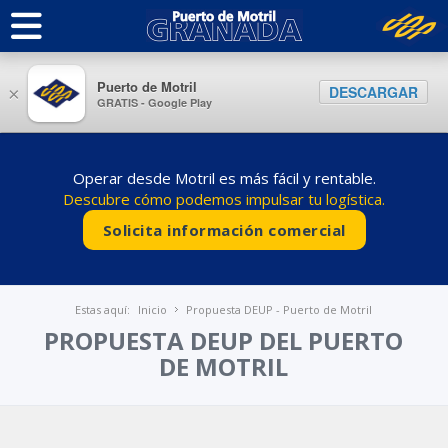
Puerto de Motril
DESCARGAR
×
GRATIS - Google Play
Operar desde Motril es más fácil y rentable.
Descubre cómo podemos impulsar tu logística.
Solicita información comercial
Estas aquí:
Inicio
Propuesta DEUP - Puerto de Motril
PROPUESTA DEUP DEL PUERTO
DE MOTRIL