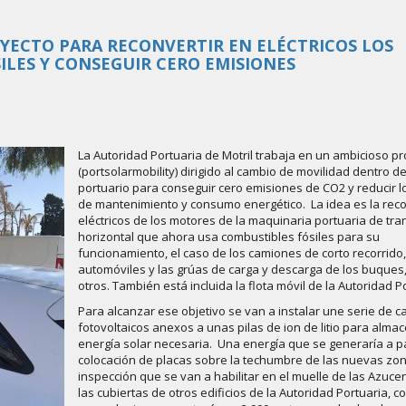
YECTO PARA RECONVERTIR EN ELÉCTRICOS LOS
LES Y CONSEGUIR CERO EMISIONES
La Autoridad Portuaria de Motril trabaja en un ambicioso p
(portsolarmobility) dirigido al cambio de movilidad dentro de
portuario para conseguir cero emisiones de CO2 y reducir l
de mantenimiento y consumo energético. La idea es la rec
eléctricos de los motores de la maquinaria portuaria de tra
horizontal que ahora usa combustibles fósiles para su
funcionamiento, el caso de los camiones de corto recorrido,
automóviles y las grúas de carga y descarga de los buques,
otros. También está incluida la flota móvil de la Autoridad P
Para alcanzar ese objetivo se van a instalar une serie de 
fotovoltaicos anexos a unas pilas de ion de litio para almac
energía solar necesaria. Una energía que se generaría a par
colocación de placas sobre la techumbre de las nuevas zo
inspección que se van a habilitar en el muelle de las Azuce
las cubiertas de otros edificios de la Autoridad Portuaria, c