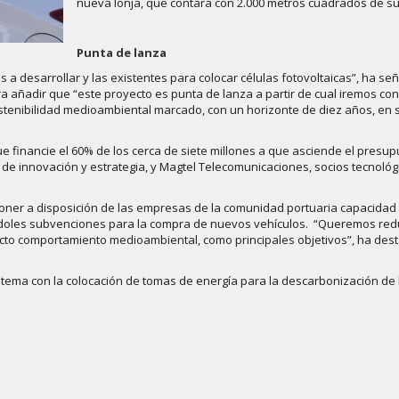
nueva lonja, que contará con 2.000 metros cuadrados de sup
Punta de lanza
a desarrollar y las existentes para colocar células fotovoltaicas”, ha se
ra añadir que “este proyecto es punta de lanza a partir de cual iremos c
sostenibilidad medioambiental marcado, con un horizonte de diez años, en 
 financie el 60% de los cerca de siete millones a que asciende el presupu
r de innovación y estrategia, y Magtel Telecomunicaciones, socios tecnológ
a poner a disposición de las empresas de la comunidad portuaria capacidad
iéndoles subvenciones para la compra de nuevos vehículos. “Queremos redu
cto comportamiento medioambiental, como principales objetivos”, ha des
stema con la colocación de tomas de energía para la descarbonización de l