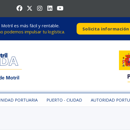
otril es más fácil y rentable.
Solicita información
 podemos impulsar tu logística.
NIDAD PORTUARIA
PUERTO - CIUDAD
AUTORIDAD PORTU