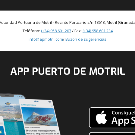
Autoridad Portuaria de Motril - Recinto Portuario s/n 18613, Motril (Granada
Teléfono:
(+34) 958 601 207
/ Fax:
(+34) 958 601 234
info@apmotril.com
/
Buzón de sugerencias
APP PUERTO DE MOTRIL