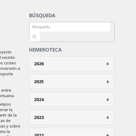
BÚSQUEDA
HEMEROTECA
royecto
l recinto
+
os costes
2026
onversión a
nsporte
Enero
+
2025
Febrero
 entre
Enero
ortuaria.
+
2024
Marzo
campos
Febrero
enar la
Abril
Enero
tir de la
+
2023
Marzo
nas de
Mayo
Febrero
nas y sobre
Abril
Enero
omo la
+
Junio
2022
Marzo