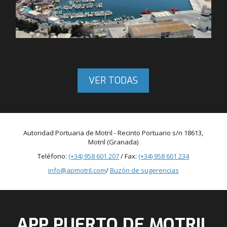
VER TODAS
Autoridad Portuaria de Motril - Recinto Portuario s/n 18613,
Motril (Granada)
Teléfono:
(+34) 958 601 207
/ Fax:
(+34) 958 601 234
info@apmotril.com
/
Buzón de sugerencias
APP PUERTO DE MOTRIL