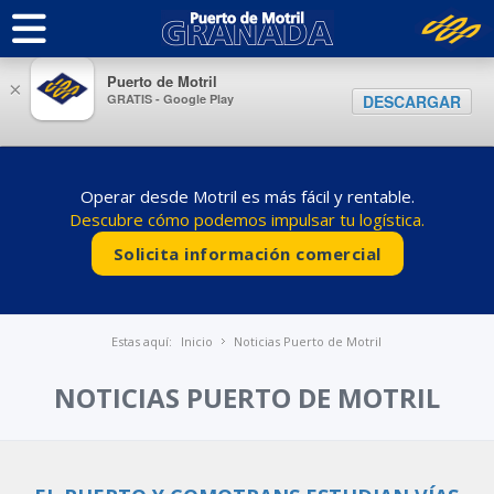
Puerto de Motril
×
GRATIS - Google Play
DESCARGAR
Operar desde Motril es más fácil y rentable.
Descubre cómo podemos impulsar tu logística.
Solicita información comercial
Estas aquí:
Inicio
Noticias Puerto de Motril
NOTICIAS PUERTO DE MOTRIL