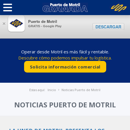
Puerto de Motril
×
GRATIS - Google Play
DESCARGAR
Operar desde Motril es más fácil y rentable.
Descubre cómo podemos impulsar tu logística.
Solicita información comercial
Estas aquí:
Inicio
Noticias Puerto de Motril
NOTICIAS PUERTO DE MOTRIL