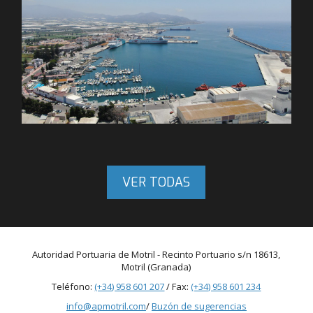
VER TODAS
Autoridad Portuaria de Motril - Recinto Portuario s/n 18613,
Motril (Granada)
Teléfono:
(+34) 958 601 207
/ Fax:
(+34) 958 601 234
info@apmotril.com
/
Buzón de sugerencias