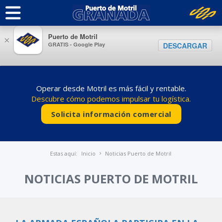
Puerto de Motril
×
GRATIS - Google Play
DESCARGAR
Operar desde Motril es más fácil y rentable.
Descubre cómo podemos impulsar tu logística.
Solicita información comercial
Estas aquí:
Inicio
Noticias Puerto de Motril
NOTICIAS PUERTO DE MOTRIL