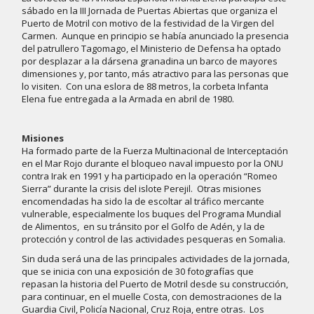
sábado en la III Jornada de Puertas Abiertas que organiza el
Puerto de Motril con motivo de la festividad de la Virgen del
Carmen. Aunque en principio se había anunciado la presencia
del patrullero Tagomago, el Ministerio de Defensa ha optado
por desplazar a la dársena granadina un barco de mayores
dimensiones y, por tanto, más atractivo para las personas que
lo visiten. Con una eslora de 88 metros, la corbeta Infanta
Elena fue entregada a la Armada en abril de 1980.
Misiones
Ha formado parte de la Fuerza Multinacional de Interceptación
en el Mar Rojo durante el bloqueo naval impuesto por la ONU
contra Irak en 1991 y ha participado en la operación “Romeo
Sierra” durante la crisis del islote Perejil. Otras misiones
encomendadas ha sido la de escoltar al tráfico mercante
vulnerable, especialmente los buques del Programa Mundial
de Alimentos, en su tránsito por el Golfo de Adén, y la de
protección y control de las actividades pesqueras en Somalia.
Sin duda será una de las principales actividades de la jornada,
que se inicia con una exposición de 30 fotografías que
repasan la historia del Puerto de Motril desde su construcción,
para continuar, en el muelle Costa, con demostraciones de la
Guardia Civil, Policía Nacional, Cruz Roja, entre otras. Los