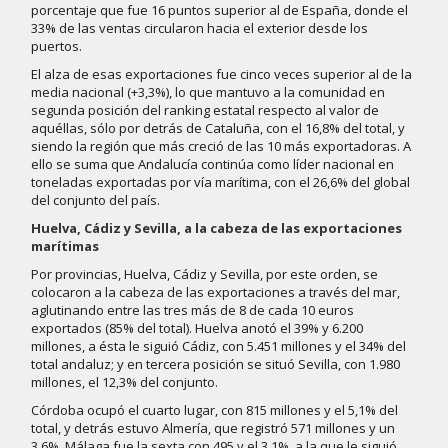
porcentaje que fue 16 puntos superior al de España, donde el
33% de las ventas circularon hacia el exterior desde los
puertos.
El alza de esas exportaciones fue cinco veces superior al de la
media nacional (+3,3%), lo que mantuvo a la comunidad en
segunda posición del ranking estatal respecto al valor de
aquéllas, sólo por detrás de Cataluña, con el 16,8% del total, y
siendo la región que más creció de las 10 más exportadoras. A
ello se suma que Andalucía continúa como líder nacional en
toneladas exportadas por vía marítima, con el 26,6% del global
del conjunto del país.
Huelva, Cádiz y Sevilla, a la cabeza de las exportaciones
marítimas
Por provincias, Huelva, Cádiz y Sevilla, por este orden, se
colocaron a la cabeza de las exportaciones a través del mar,
aglutinando entre las tres más de 8 de cada 10 euros
exportados (85% del total). Huelva anotó el 39% y 6.200
millones, a ésta le siguió Cádiz, con 5.451 millones y el 34% del
total andaluz; y en tercera posición se situó Sevilla, con 1.980
millones, el 12,3% del conjunto.
Córdoba ocupó el cuarto lugar, con 815 millones y el 5,1% del
total, y detrás estuvo Almería, que registró 571 millones y un
3,6%. Málaga fue la sexta con 495 y el 3,1%, a la que le siguió