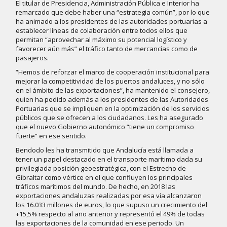
El titular de Presidencia, Administración Pública e Interior ha
remarcado que debe haber una “estrategia común”, por lo que
ha animado a los presidentes de las autoridades portuarias a
establecer líneas de colaboración entre todos ellos que
permitan “aprovechar al máximo su potencial logístico y
favorecer aún más” el tráfico tanto de mercancías como de
pasajeros.
“Hemos de reforzar el marco de cooperación institucional para
mejorar la competitividad de los puertos andaluces, y no sólo
en el ámbito de las exportaciones”, ha mantenido el consejero,
quien ha pedido además a los presidentes de las Autoridades
Portuarias que se impliquen en la optimización de los servicios
públicos que se ofrecen a los ciudadanos. Les ha asegurado
que el nuevo Gobierno autonómico “tiene un compromiso
fuerte” en ese sentido.
Bendodo les ha transmitido que Andalucía está llamada a
tener un papel destacado en el transporte marítimo dada su
privilegiada posición geoestratégica, con el Estrecho de
Gibraltar como vértice en el que confluyen los principales
tráficos marítimos del mundo. De hecho, en 2018 las
exportaciones andaluzas realizadas por esa vía alcanzaron
los 16.033 millones de euros, lo que supuso un crecimiento del
+15,5% respecto al año anterior y representó el 49% de todas
las exportaciones de la comunidad en ese periodo. Un