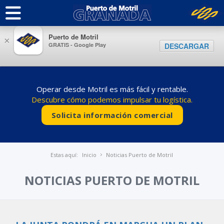
Puerto de Motril
×
GRATIS - Google Play
DESCARGAR
Operar desde Motril es más fácil y rentable.
Descubre cómo podemos impulsar tu logística.
Solicita información comercial
Estas aquí:
Inicio
Noticias Puerto de Motril
NOTICIAS PUERTO DE MOTRIL