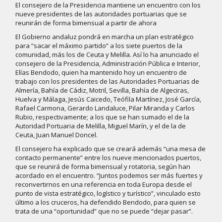
El consejero de la Presidencia mantiene un encuentro con los
nueve presidentes de las autoridades portuarias que se
reunirán de forma bimensual a partir de ahora
El Gobierno andaluz pondrá en marcha un plan estratégico
para “sacar el máximo partido” a los siete puertos de la
comunidad, más los de Ceuta y Melilla. Así lo ha anunciado el
consejero de la Presidencia, Administración Pública e Interior,
Elías Bendodo, quien ha mantenido hoy un encuentro de
trabajo con los presidentes de las Autoridades Portuarias de
Almería, Bahía de Cádiz, Motril, Sevilla, Bahía de Algeciras,
Huelva y Málaga, Jesús Caicedo, Teófila Martínez, José García,
Rafael Carmona, Gerardo Landaluce, Pilar Miranda y Carlos
Rubio, respectivamente; a los que se han sumado el de la
Autoridad Portuaria de Melilla, Miguel Marín, y el de la de
Ceuta, Juan Manuel Doncel.
El consejero ha explicado que se creará además “una mesa de
contacto permanente” entre los nueve mencionados puertos,
que se reunirá de forma bimensual y rotatoria, según han
acordado en el encuentro. “Juntos podemos ser más fuertes y
reconvertirnos en una referencia en toda Europa desde el
punto de vista estratégico, logístico y turístico”, vinculado esto
último a los cruceros, ha defendido Bendodo, para quien se
trata de una “oportunidad” que no se puede “dejar pasar”.