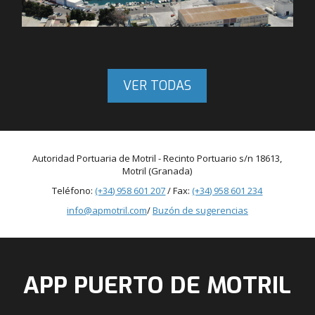
VER TODAS
Autoridad Portuaria de Motril - Recinto Portuario s/n 18613,
Motril (Granada)
Teléfono:
(+34) 958 601 207
/ Fax:
(+34) 958 601 234
info@apmotril.com
/
Buzón de sugerencias
APP PUERTO DE MOTRIL