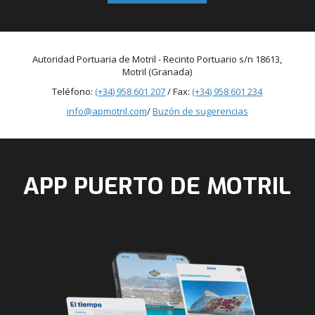
Autoridad Portuaria de Motril - Recinto Portuario s/n 18613,
Motril (Granada)
Teléfono:
(+34) 958 601 207
/ Fax:
(+34) 958 601 234
info@apmotril.com
/
Buzón de sugerencias
APP PUERTO DE MOTRIL