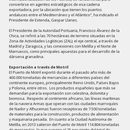
convertirse en agentes estratégicos de esa cadena
exportadora, por la ubicación que tienen los puertos
andaluces entre el Mediterráneo y el Atlántico”, ha indicado el
Presidente de Extenda, Gaspar Llanes.
El Presidente de la Autoridad Portuaria, Francisco Álvarez de la
Chica, se refirió a las 70 hectáreas de terreno situadas en la
Zona de Actividades Logísticas (ZAL); el eje central, a través de
Madrid y Zaragoza, y las conexiones con Melilla y el Norte de
Marruecos, como principales apuestas para el desarrollo de la
dársena granadina.
Exportación a través de Motril
El Puerto de Motril exportó durante el pasado año más de
400.000 toneladas de mercancías a diferentes países del
continente europeo, principalmente Reino Unido, Países Bajos
y Polonia, entre otros. Los productos españoles que más se
demandan para la exportación son celestina, dolomita y
biomosa. Respecto al continente africano, las líneas marítimas
de la naviera Armas que operan con las ciudades marroquíes
de Nador y Alhucemas fueron receptoras de 7.500 toneladas
de materiales para la construcción, productos de alimentación
y maquinaria pesada. En cuanto a la Ciudad Autónoma de
Melilla, en 2013 salieron del Puerto de Motril 114.804 toneladas
de mercancías, lo que supone el 25 por ciento del total de