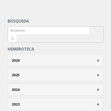
BÚSQUEDA
HEMEROTECA
+
2026
Enero
+
2025
Febrero
Enero
+
2024
Marzo
Febrero
Abril
Enero
+
2023
Marzo
Mayo
Febrero