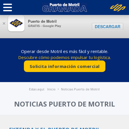
Puerto de Motril
×
GRATIS - Google Play
DESCARGAR
Operar desde Motril es más fácil y rentable.
Descubre cómo podemos impulsar tu logística.
Solicita información comercial
Estas aquí:
Inicio
Noticias Puerto de Motril
NOTICIAS PUERTO DE MOTRIL