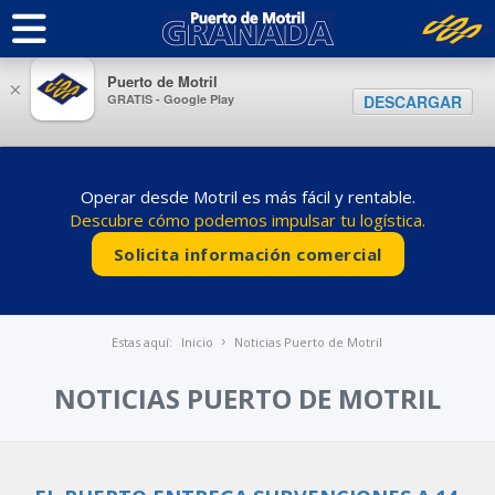
Puerto de Motril
×
GRATIS - Google Play
DESCARGAR
Operar desde Motril es más fácil y rentable.
Descubre cómo podemos impulsar tu logística.
Solicita información comercial
Estas aquí:
Inicio
Noticias Puerto de Motril
NOTICIAS PUERTO DE MOTRIL