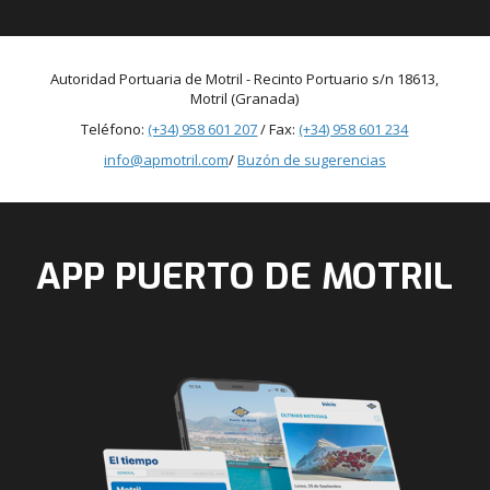
Autoridad Portuaria de Motril - Recinto Portuario s/n 18613,
Motril (Granada)
Teléfono:
(+34) 958 601 207
/ Fax:
(+34) 958 601 234
info@apmotril.com
/
Buzón de sugerencias
APP PUERTO DE MOTRIL