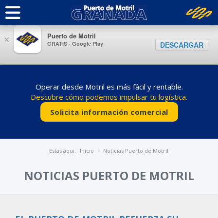
Puerto de Motril
×
GRATIS - Google Play
DESCARGAR
Operar desde Motril es más fácil y rentable.
Descubre cómo podemos impulsar tu logística.
Solicita información comercial
Estas aquí:
Inicio
Noticias Puerto de Motril
NOTICIAS PUERTO DE MOTRIL