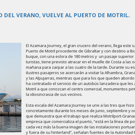
O DEL VERANO, VUELVE AL PUERTO DE MOTRIL.
El Azamara Journey, el gran crucero del verano, llega este 
Puerto de Motril procedente de Gibraltar y con destino a Ibiz
buque, con una eslora de 180 metros y un pasaje superior 
turistas, tiene previsto atracar en el muelle de Costa a las 
mañana para zarpar a las cuatro de la tarde. Durante su es
ilustres pasajeros se acercarán a visitar la Alhambra, Gra
y las Alpujarras, mientras que para los que queden abordo 
ha contratado el servicio de un autobús lanzadera que les 
Motril a que conozcan el centro comercial, monumentos pin
la idiosincrasia de sus vecinos.
Esta escala del Azamara Journey se une a las tres que hizo
concretamente durante los meses de junio, septiembre y oc
que demuestra que el trabajo que realiza Motrilport-Grana
empresa que comercializa el puerto, “está en la línea de po
cada vez más la buena imagen de las instalaciones portuar
y fuera de su hinterland”, señalan fuentes de la Autoridad 