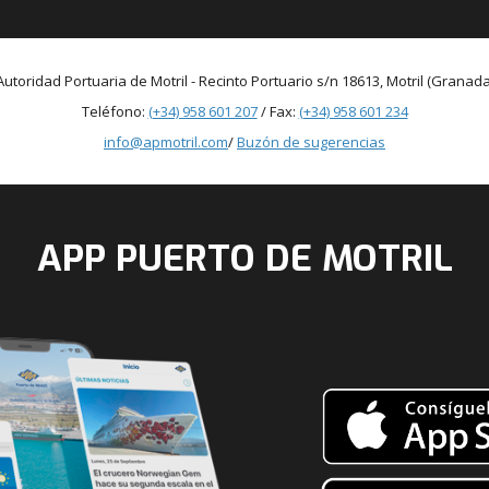
Autoridad Portuaria de Motril - Recinto Portuario s/n 18613, Motril (Granada
Teléfono:
(+34) 958 601 207
/ Fax:
(+34) 958 601 234
info@apmotril.com
/
Buzón de sugerencias
APP PUERTO DE MOTRIL