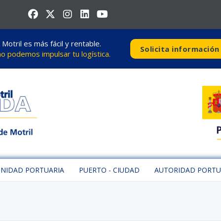
otril es más fácil y rentable.
Solicita información
 podemos impulsar tu logística.
NIDAD PORTUARIA
PUERTO - CIUDAD
AUTORIDAD PORTU