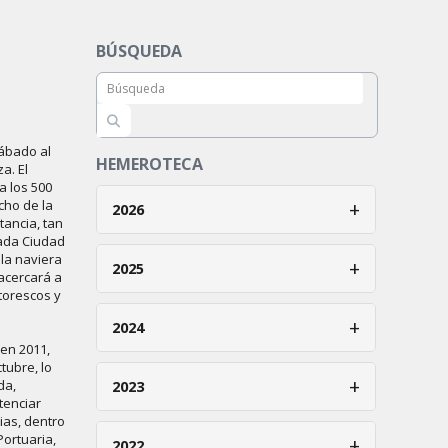
BÚSQUEDA
sábado al
HEMEROTECA
a. El
a los 500
ocho de la
+
2026
tancia, tan
nada Ciudad
Enero
la naviera
+
2025
acercará a
Febrero
torescos y
Enero
+
2024
Marzo
 en 2011,
Febrero
Abril
tubre, lo
Enero
+
da,
2023
Marzo
tenciar
Mayo
Febrero
ias, dentro
Abril
Enero
Portuaria,
+
Junio
2022
Marzo