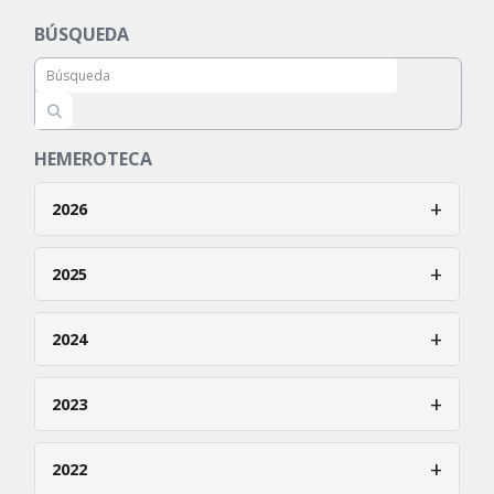
BÚSQUEDA
HEMEROTECA
+
2026
Enero
+
2025
Febrero
Enero
+
2024
Marzo
Febrero
Abril
Enero
+
2023
Marzo
Mayo
Febrero
Abril
Enero
+
Junio
2022
Marzo
Mayo
Febrero