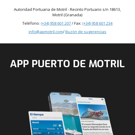
Autoridad Portuaria de Motril - Recinto Portuario s/n 18613,
Motril (Granada)
Teléfono:
(+34) 958 601 207
/ Fax:
(+34) 958 601 234
info@apmotril.com
/
Buzón de sugerencias
APP PUERTO DE MOTRIL