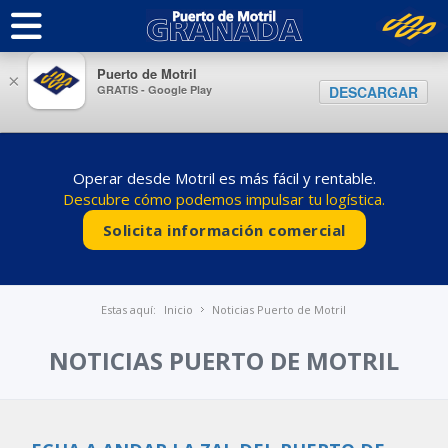
Puerto de Motril
×
GRATIS - Google Play
DESCARGAR
Operar desde Motril es más fácil y rentable.
Descubre cómo podemos impulsar tu logística.
Solicita información comercial
Estas aquí:
Inicio
Noticias Puerto de Motril
NOTICIAS PUERTO DE MOTRIL