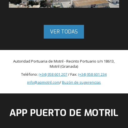
VER TODAS
Autoridad Portuaria de Motril - Recinto Portuario s/n 18613,
Motril (Granada)
Teléfono:
(+34) 958 601 207
/ Fax:
(+34) 958 601 234
info@apmotril.com
/
Buzón de sugerencias
APP PUERTO DE MOTRIL