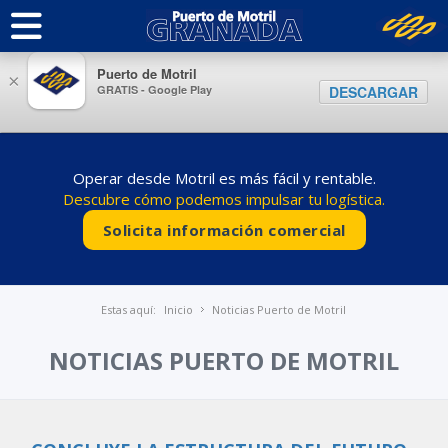
Puerto de Motril
×
GRATIS - Google Play
DESCARGAR
Operar desde Motril es más fácil y rentable.
Descubre cómo podemos impulsar tu logística.
Solicita información comercial
Estas aquí:
Inicio
Noticias Puerto de Motril
NOTICIAS PUERTO DE MOTRIL