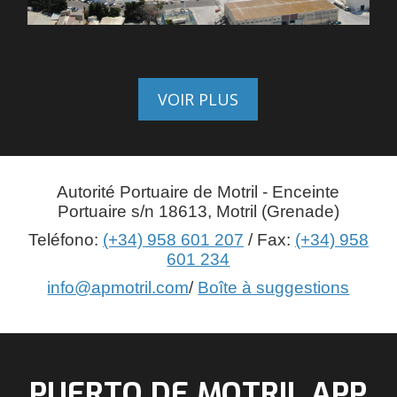
VOIR PLUS
Autorité Portuaire de Motril - Enceinte
Portuaire s/n 18613, Motril (Grenade)
Teléfono:
(+34) 958 601 207
/ Fax:
(+34) 958
601 234
info@apmotril.com
/
Boîte à suggestions
PUERTO DE MOTRIL APP