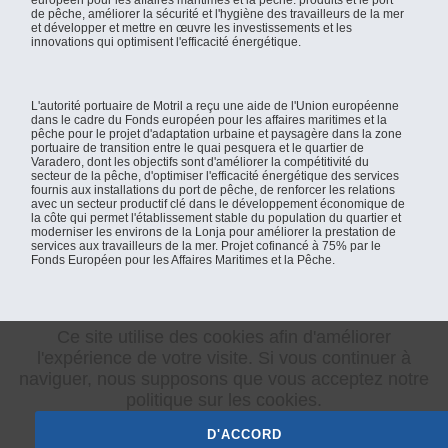
européen pour les affaires maritimes et la pêche. produits et le port
de pêche, améliorer la sécurité et l'hygiène des travailleurs de la mer
et développer et mettre en œuvre les investissements et les
innovations qui optimisent l'efficacité énergétique.
L'autorité portuaire de Motril a reçu une aide de l'Union européenne
dans le cadre du Fonds européen pour les affaires maritimes et la
pêche pour le projet d'adaptation urbaine et paysagère dans la zone
portuaire de transition entre le quai pesquera et le quartier de
Varadero, dont les objectifs sont d'améliorer la compétitivité du
secteur de la pêche, d'optimiser l'efficacité énergétique des services
fournis aux installations du port de pêche, de renforcer les relations
avec un secteur productif clé dans le développement économique de
la côte qui permet l'établissement stable du population du quartier et
moderniser les environs de la Lonja pour améliorer la prestation de
services aux travailleurs de la mer. Projet cofinancé à 75% par le
Fonds Européen pour les Affaires Maritimes et la Pêche.
Ce site utilise des cookies afin d'améliorer
l'expérience de votre visite. Si vous continuer à
© Port de Motril - Grenade. Tous les droits sont
naviguer, nous supposons que vous acceptez notre
réservés.
politique sur les cookies.
Conditions d'utilisation
·
Politique de confidentialité
·
D'ACCORD
Politique de Cookies