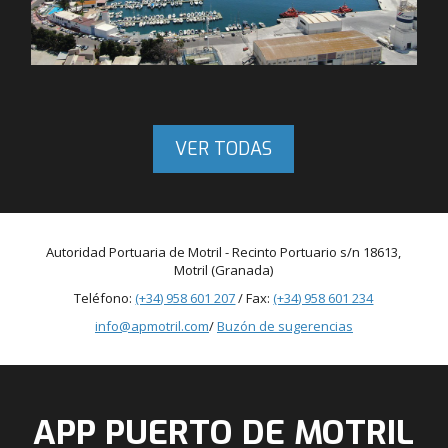
VER TODAS
Autoridad Portuaria de Motril - Recinto Portuario s/n 18613,
Motril (Granada)
Teléfono:
(+34) 958 601 207
/ Fax:
(+34) 958 601 234
info@apmotril.com
/
Buzón de sugerencias
APP PUERTO DE MOTRIL