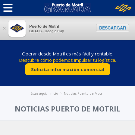
Puerto de Motril
DESCARGAR
×
GRATIS - Google Play
Operar desde Motril es más fácil y rentable.
Descubre cómo podemos impulsar tu logística.
Solicita información comercial
Estas aquí:
Inicio
Noticias Puerto de Motril
NOTICIAS PUERTO DE MOTRIL