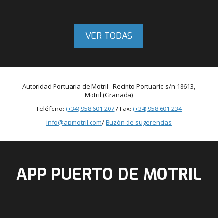
VER TODAS
Autoridad Portuaria de Motril - Recinto Portuario s/n 18613,
Motril (Granada)
Teléfono:
(+34) 958 601 207
/ Fax:
(+34) 958 601 234
info@apmotril.com
/
Buzón de sugerencias
APP PUERTO DE MOTRIL