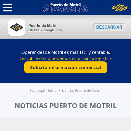
Puerto de Motril
DESCARGAR
×
GRATIS - Google Play
Operar desde Motril es más fácil y rentable.
Descubre cómo podemos impulsar tu logística.
Solicita información comercial
Estas aquí:
Inicio
Noticias Puerto de Motril
NOTICIAS PUERTO DE MOTRIL