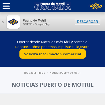
Puerto de Motril
DESCARGAR
×
GRATIS - Google Play
Operar desde Motril es más fácil y rentable.
Descubre cómo podemos impulsar tu logística.
Solicita información comercial
Estas aquí:
Inicio
Noticias Puerto de Motril
NOTICIAS PUERTO DE MOTRIL