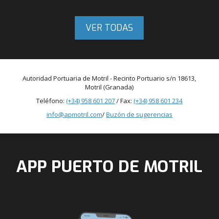
VER TODAS
Autoridad Portuaria de Motril - Recinto Portuario s/n 18613,
Motril (Granada)
Teléfono:
(+34) 958 601 207
/ Fax:
(+34) 958 601 234
info@apmotril.com
/
Buzón de sugerencias
APP PUERTO DE MOTRIL