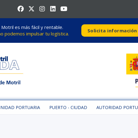
otril es más fácil y rentable.
Solicita información
 podemos impulsar tu logística.
NIDAD PORTUARIA
PUERTO - CIUDAD
AUTORIDAD PORTU