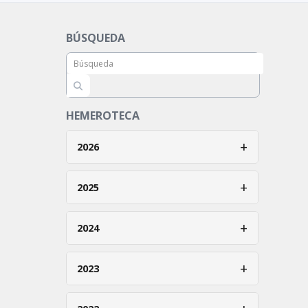
BÚSQUEDA
HEMEROTECA
+
2026
Enero
+
2025
Febrero
Enero
+
2024
Marzo
Febrero
Abril
Enero
+
2023
Marzo
Mayo
Febrero
Abril
Enero
Junio