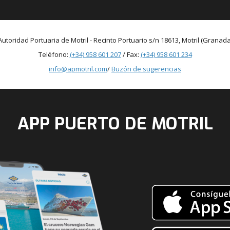
Autoridad Portuaria de Motril - Recinto Portuario s/n 18613, Motril (Granada
Teléfono:
(+34) 958 601 207
/ Fax:
(+34) 958 601 234
info@apmotril.com
/
Buzón de sugerencias
APP PUERTO DE MOTRIL